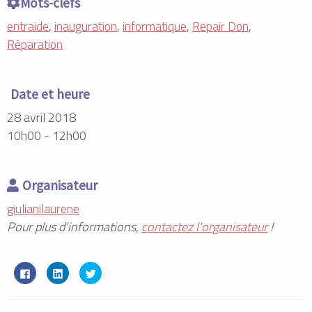
Mots-clefs
entraide
,
inauguration
,
informatique
,
Repair Don
,
Réparation
Date et heure
28 avril 2018
10h00 - 12h00
Organisateur
giulianilaurene
Pour plus d'informations,
contactez l'organisateur
!
C
C
C
l
l
l
i
i
i
q
q
q
u
u
u