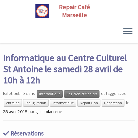
Skip
to
Informatique au Centre Culturel
content
St Antoine le samedi 28 avril de
10h à 12h
Billet publié dans
et taggé avec
Informatique
Logiciels et fichiers
le
entraide
inauguration
informatique
Repair Don
Réparation
28 avril 2018
par
giulianilaurene
Réservations