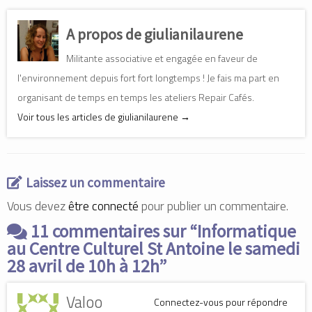
e
e
e
z
z
z
p
p
p
o
o
o
A propos de giulianilaurene
u
u
u
r
r
r
p
p
p
Militante associative et engagée en faveur de
a
a
a
r
r
r
t
t
t
l'environnement depuis fort fort longtemps ! Je fais ma part en
a
a
a
g
g
g
organisant de temps en temps les ateliers Repair Cafés.
e
e
e
r
r
r
Voir tous les articles de giulianilaurene
→
s
s
s
u
u
u
r
r
r
F
L
T
a
i
w
c
n
i
e
k
t
b
e
t
Laissez un commentaire
o
d
e
o
I
r
k
n
(
Vous devez
être connecté
pour publier un commentaire.
(
(
o
o
o
u
11 commentaires sur “
u
u
v
Informatique
v
v
r
r
r
e
au Centre Culturel St Antoine le samedi
e
e
d
d
d
a
28 avril de 10h à 12h
”
a
a
n
n
n
s
s
s
u
u
u
n
Valoo
Connectez-vous pour répondre
n
n
e
e
e
n