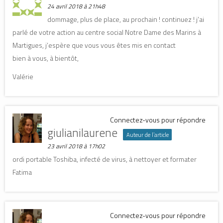
n
n
o
24 avril 2018 à 21h48
o
o
u
u
u
v
dommage, plus de place, au prochain ! continuez ! j’ai
v
v
e
e
e
l
parlé de votre action au centre social Notre Dame des Marins à
l
l
l
l
l
e
Martigues, j’espère que vous vous êtes mis en contact
e
e
f
f
f
e
bien à vous, à bientôt,
e
e
n
n
n
ê
ê
ê
t
Valérie
t
t
r
r
r
e
e
e
)
)
)
Connectez-vous pour répondre
giulianilaurene
Auteur de l’article
23 avril 2018 à 17h02
ordi portable Toshiba, infecté de virus, à nettoyer et formater
Fatima
Connectez-vous pour répondre