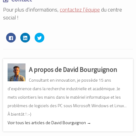
Pour plus d’informations,
contactez l’équipe
du centre
social !
C
C
C
l
l
l
i
i
i
q
q
q
u
u
u
e
e
e
z
z
z
p
p
p
o
o
o
A propos de David Bourguignon
u
u
u
r
r
r
p
p
p
Consultant en innovation, je possède 15 ans
a
a
a
r
r
r
t
t
t
d’expérience dans la recherche industrielle et académique. Je
a
a
a
g
g
g
mets volontiers les mains dans le matériel informatique et les
e
e
e
r
r
r
problèmes de logiciels des PC sous Microsoft Windows et Linux...
s
s
s
u
u
u
r
r
r
À bientôt ! :-)
F
L
T
a
i
w
Voir tous les articles de David Bourguignon
→
c
n
i
e
k
t
b
e
t
o
d
e