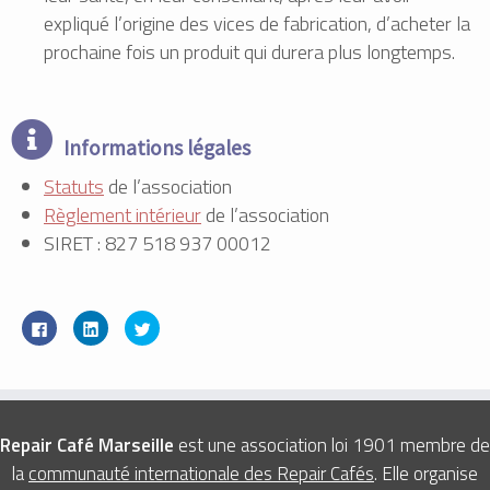
expliqué l’origine des vices de fabrication, d’acheter la
prochaine fois un produit qui durera plus longtemps.
Informations légales
Statuts
de l’association
Règlement intérieur
de l’association
SIRET : 827 518 937 00012
Cliquez
Cliquez
Cliquez
pour
pour
pour
partager
partager
partager
sur
sur
sur
Facebook(ouvre
LinkedIn(ouvre
Twitter(ouvre
dans
dans
dans
une
une
une
nouvelle
nouvelle
nouvelle
fenêtre)
fenêtre)
fenêtre)
Repair Café Marseille
est une association loi 1901 membre de
la
communauté internationale des Repair Cafés
. Elle organise