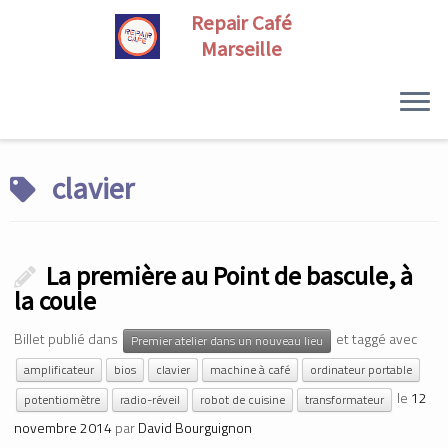
Skip
to
clavier
content
La première au Point de bascule, à
la coule
Billet publié dans
et taggé avec
Premier atelier dans un nouveau lieu
amplificateur
bios
clavier
machine à café
ordinateur portable
le
12
potentiomètre
radio-réveil
robot de cuisine
transformateur
novembre 2014
par
David Bourguignon