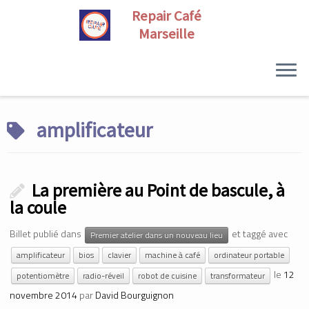
Skip
to
amplificateur
content
La première au Point de bascule, à
la coule
Billet publié dans
et taggé avec
Premier atelier dans un nouveau lieu
amplificateur
bios
clavier
machine à café
ordinateur portable
le
12
potentiomètre
radio-réveil
robot de cuisine
transformateur
novembre 2014
par
David Bourguignon