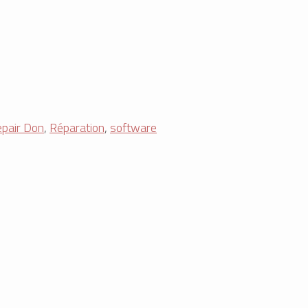
pair Don
,
Réparation
,
software