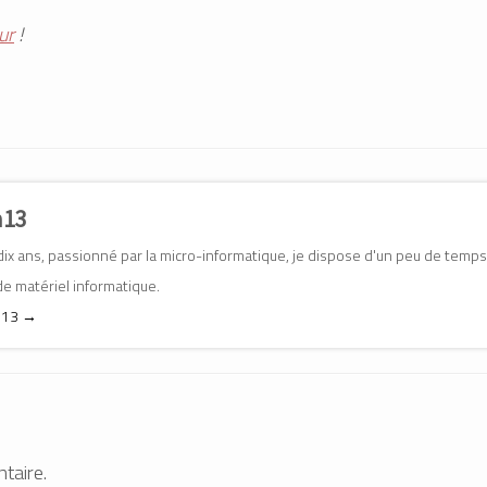
ur
!
n13
 dix ans, passionné par la micro-informatique, je dispose d'un peu de temps
e matériel informatique.
an13
→
taire.