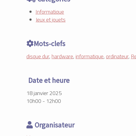
Informatique
Jeux et jouets
Mots-clefs
disque dur
,
hardware
,
informatique
,
ordinateur
,
Re
Date et heure
18 janvier 2025
10h00 - 12h00
Organisateur