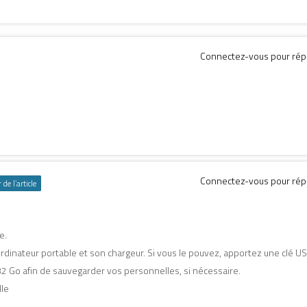
Connectez-vous pour ré
Connectez-vous pour ré
de l’article
e.
dinateur portable et son chargeur. Si vous le pouvez, apportez une clé U
2 Go afin de sauvegarder vos personnelles, si nécessaire.
lle