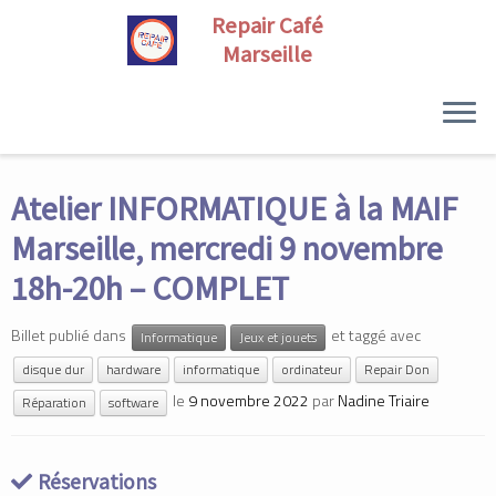
Skip
to
Atelier INFORMATIQUE à la MAIF
content
Marseille, mercredi 9 novembre
18h-20h – COMPLET
Billet publié dans
et taggé avec
Informatique
Jeux et jouets
disque dur
hardware
informatique
ordinateur
Repair Don
le
9 novembre 2022
par
Nadine Triaire
Réparation
software
Réservations