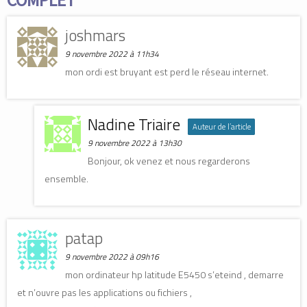
d
d
a
a
a
n
n
n
s
s
s
u
joshmars
u
u
n
n
n
e
e
e
9 novembre 2022 à 11h34
n
n
n
o
o
o
u
mon ordi est bruyant est perd le réseau internet.
u
u
v
v
v
e
e
e
l
l
l
l
l
l
e
Nadine Triaire
e
e
f
f
f
e
Auteur de l’article
e
e
n
9 novembre 2022 à 13h30
n
n
ê
ê
ê
t
Bonjour, ok venez et nous regarderons
t
t
r
r
r
e
e
e
)
ensemble.
)
)
patap
9 novembre 2022 à 09h16
mon ordinateur hp latitude E5450 s’eteind , demarre
et n’ouvre pas les applications ou fichiers ,