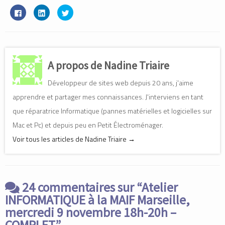
C
C
C
l
l
l
i
i
i
q
q
q
u
u
u
e
e
e
z
z
z
p
p
p
o
o
o
A propos de Nadine Triaire
u
u
u
r
r
r
p
p
p
Développeur de sites web depuis 20 ans, j'aime
a
a
a
r
r
r
t
t
t
apprendre et partager mes connaissances. J'interviens en tant
a
a
a
g
g
g
que réparatrice Informatique (pannes matérielles et logicielles sur
e
e
e
r
r
r
Mac et Pc) et depuis peu en Petit Électroménager.
s
s
s
u
u
u
r
r
r
Voir tous les articles de Nadine Triaire
→
F
L
T
a
i
w
c
n
i
e
k
t
b
e
t
o
d
e
o
I
r
24 commentaires sur “
Atelier
k
n
(
(
(
o
INFORMATIQUE à la MAIF Marseille,
o
o
u
u
u
v
mercredi 9 novembre 18h-20h –
v
v
r
r
r
e
COMPLET
”
e
e
d