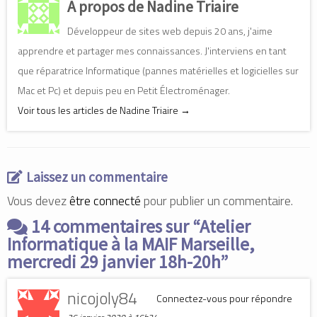
A propos de Nadine Triaire
u
u
u
r
r
r
p
p
p
Développeur de sites web depuis 20 ans, j'aime
a
a
a
r
r
r
t
t
t
apprendre et partager mes connaissances. J'interviens en tant
a
a
a
g
g
g
que réparatrice Informatique (pannes matérielles et logicielles sur
e
e
e
r
r
r
Mac et Pc) et depuis peu en Petit Électroménager.
s
s
s
u
u
u
r
r
r
Voir tous les articles de Nadine Triaire
→
F
L
T
a
i
w
c
n
i
e
k
t
b
e
t
o
d
e
o
I
r
Laissez un commentaire
k
n
(
(
(
o
o
o
u
Vous devez
être connecté
pour publier un commentaire.
u
u
v
v
v
r
r
r
e
14 commentaires sur “
Atelier
e
e
d
d
d
a
Informatique à la MAIF Marseille,
a
a
n
n
n
s
mercredi 29 janvier 18h-20h
”
s
s
u
u
u
n
n
n
e
e
e
n
nicojoly84
n
n
o
Connectez-vous pour répondre
o
o
u
u
u
v