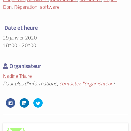
Don
,
Réparation
,
software
Date et heure
29 janvier 2020
18h00 - 20h00
Organisateur
Nadine Triaire
Pour plus d'informations,
contactez l'organisateur
!
C
C
C
l
l
l
i
i
i
q
q
q
u
u
u
e
e
e
z
z
z
p
p
p
o
o
o