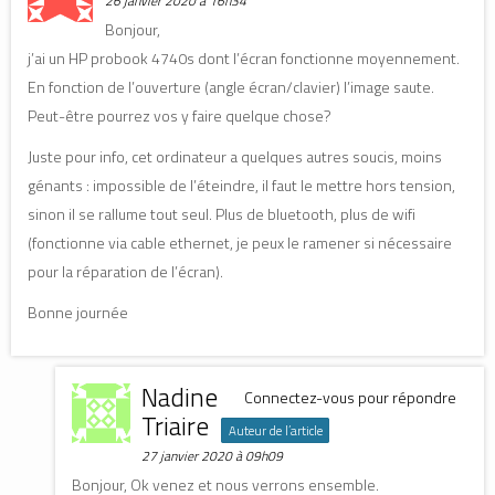
26 janvier 2020 à 16h34
v
v
e
e
e
l
Bonjour,
l
l
l
l
l
e
j’ai un HP probook 4740s dont l’écran fonctionne moyennement.
e
e
f
f
f
e
En fonction de l’ouverture (angle écran/clavier) l’image saute.
e
e
n
n
n
ê
ê
ê
t
Peut-être pourrez vos y faire quelque chose?
t
t
r
r
r
e
e
e
)
Juste pour info, cet ordinateur a quelques autres soucis, moins
)
)
génants : impossible de l’éteindre, il faut le mettre hors tension,
sinon il se rallume tout seul. Plus de bluetooth, plus de wifi
(fonctionne via cable ethernet, je peux le ramener si nécessaire
pour la réparation de l’écran).
Bonne journée
Nadine
Connectez-vous pour répondre
Triaire
Auteur de l’article
27 janvier 2020 à 09h09
Bonjour, Ok venez et nous verrons ensemble.