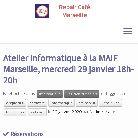
Skip
to
Atelier Informatique à la MAIF
content
Marseille, mercredi 29 janvier 18h-
20h
Billet publié dans
et taggé avec
Informatique
Logiciels et fichiers
disque dur
hardware
informatique
ordinateur
Repair Don
le
29 janvier 2020
par
Nadine Triaire
Réparation
software
Réservations