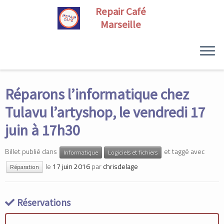
Skip
to
Réparons l’informatique chez
content
Tulavu l’artyshop, le vendredi 17
juin à 17h30
Billet publié dans
et taggé avec
Informatique
Logiciels et fichiers
le
17 juin 2016
par
chrisdelage
Réparation
Réservations