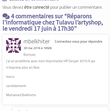
(
(
o
o
o
u
Vous devez
être connecté
pour publier un commentaire.
u
u
v
v
v
r
r
r
e
4 commentaires sur “
Réparons
e
e
d
d
d
a
l’informatique chez Tulavu l’artyshop,
a
a
n
n
n
s
le vendredi 17 juin à 17h30
”
s
s
u
u
u
n
n
n
e
e
e
n
mbelkhiter
n
n
o
Connectez-vous pour répondre
o
o
u
u
u
v
30 mai 2016 à 19h06
v
v
e
e
e
l
Bonsoir,
l
l
l
l
l
e
j’ai un problème avec mon Imprimante HP Desjet 3070 A qui
e
e
f
f
f
e
n’imprime plus en Noir.
e
e
n
n
n
ê
ê
ê
t
t
t
r
merci
r
r
e
e
e
)
)
)
cordialement
Mohamed Belkhirte