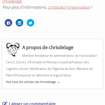
chrisdelage
Pour plus d'informations,
contactez l'organisateur
!
C
C
C
l
l
l
i
i
i
q
q
q
u
u
u
e
e
e
z
z
z
p
p
p
o
o
o
A propos de chrisdelage
u
u
u
r
r
r
p
p
p
Membre fondateur et administrateur de l'association
a
a
a
r
r
r
t
t
t
CercLL (CercLL d'Entraide et Réseau Coopératif autour des
a
a
a
g
g
g
Logiciels Libres). Modérateur de l'Agenda du libre. Membre de
e
e
e
r
r
r
l'April (Promouvoir et défendre le logiciel libre)
s
s
s
u
u
u
r
r
r
Voir tous les articles de chrisdelage
→
F
L
T
a
i
w
c
n
i
e
k
t
b
e
t
o
d
e
o
I
r
Laissez un commentaire
k
n
(