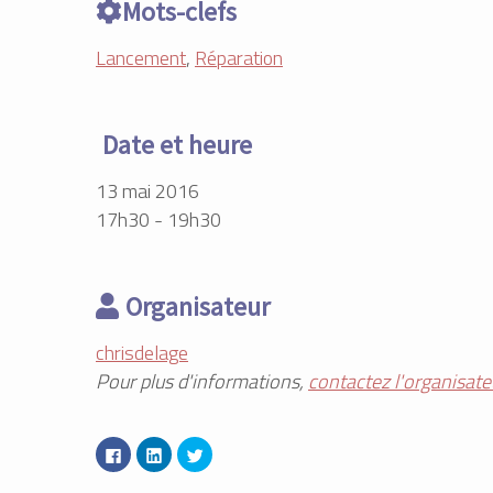
Mots-clefs
Lancement
,
Réparation
Date et heure
13 mai 2016
17h30 - 19h30
Organisateur
chrisdelage
Pour plus d'informations,
contactez l'organisate
C
C
C
l
l
l
i
i
i
q
q
q