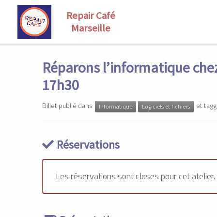
Skip
to
Réparons l’informatique chez
content
17h30
Billet publié dans
et tag
Informatique
Logiciels et fichiers
Réservations
Les réservations sont closes pour cet atelier.