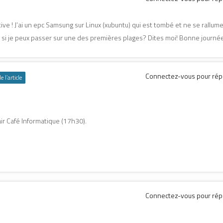
tive ! J’ai un epc Samsung sur Linux (xubuntu) qui est tombé et ne se rallume
t : si je peux passer sur une des premières plages? Dites moi! Bonne journé
Connectez-vous pour ré
 l’article
ir Café Informatique (17h30).
Connectez-vous pour ré