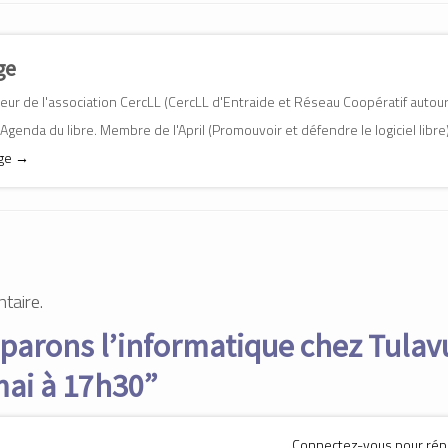
ge
ur de l'association CercLL (CercLL d'Entraide et Réseau Coopératif autou
'Agenda du libre. Membre de l'April (Promouvoir et défendre le logiciel libre
age
→
taire.
parons l’informatique chez Tulav
mai à 17h30
”
Connectez-vous pour ré