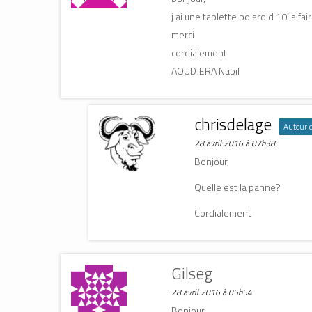
j ai une tablette polaroid 10′ a fai
merci
cordialement
AOUDJERA Nabil
chrisdelage
Auteur de
28 avril 2016 à 07h38
Bonjour,
Quelle est la panne?
Cordialement
Gilseg
28 avril 2016 à 05h54
Bonjour,