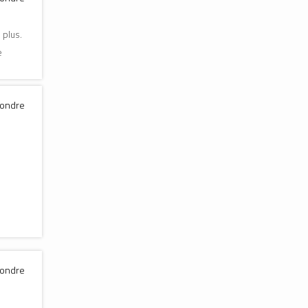
 plus.
e
pondre
pondre