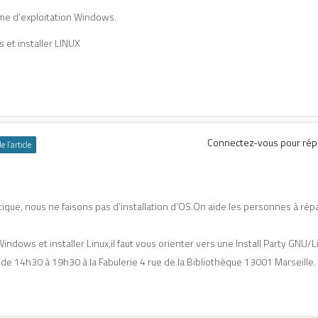
me d’exploitation Windows.
 et installer LINUX
Connectez-vous pour ré
 l’article
ique, nous ne faisons pas d’installation d’OS.On aide les personnes à répa
dows et installer Linux,il faut vous orienter vers une Install Party GNU/L
16 de 14h30 à 19h30 à la Fabulerie 4 rue de la Bibliothèque 13001 Marseille.