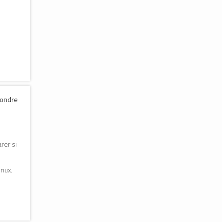
pondre
rer si
inux.