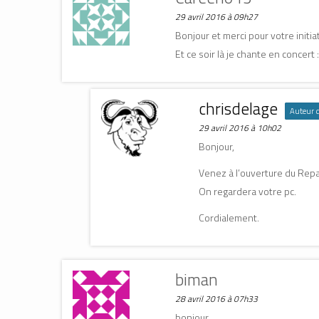
n
n
e
e
e
n
29 avril 2016 à 09h27
n
n
o
o
o
u
Bonjour et merci pour votre initia
u
u
v
v
v
e
Et ce soir là je chante en concer
e
e
l
l
l
l
l
l
e
e
e
f
f
f
e
e
e
n
chrisdelage
n
n
ê
Auteur de
ê
ê
t
t
t
r
29 avril 2016 à 10h02
r
r
e
e
e
)
Bonjour,
)
)
Venez à l’ouverture du Repa
On regardera votre pc.
Cordialement.
biman
28 avril 2016 à 07h33
bonjour,