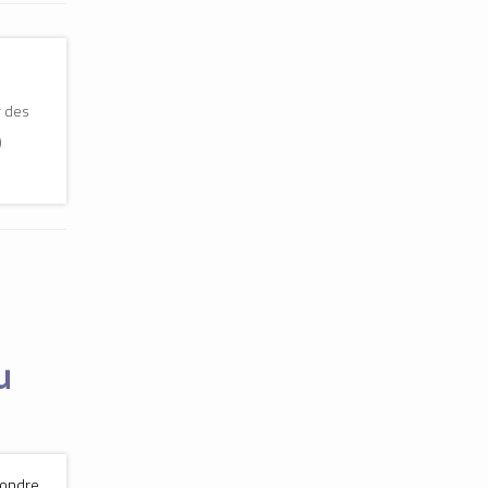
r des
)
u
pondre