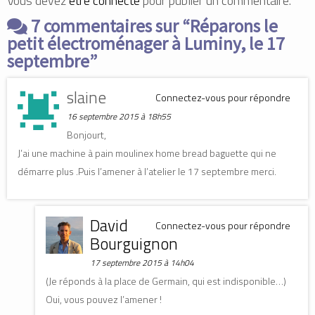
Vous devez
être connecté
pour publier un commentaire.
(
(
o
o
o
u
7 commentaires sur “
u
u
v
Réparons le
v
v
r
r
r
e
petit électroménager à Luminy, le 17
e
e
d
d
d
a
septembre
”
a
a
n
n
n
s
s
s
u
u
u
n
slaine
Connectez-vous pour répondre
n
n
e
e
e
n
n
n
o
16 septembre 2015 à 18h55
o
o
u
u
u
v
Bonjourt,
v
v
e
e
e
l
J’ai une machine à pain moulinex home bread baguette qui ne
l
l
l
l
l
e
démarre plus .Puis l’amener à l’atelier le 17 septembre merci.
e
e
f
f
f
e
e
e
n
n
n
ê
ê
ê
t
t
t
r
David
r
r
e
Connectez-vous pour répondre
e
e
)
Bourguignon
)
)
17 septembre 2015 à 14h04
(Je réponds à la place de Germain, qui est indisponible…)
Oui, vous pouvez l’amener !