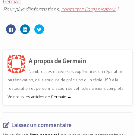
Germain
Pour plus d'informations,
contactez l'organisateur
!
C
C
C
l
l
l
i
i
i
q
q
q
u
u
u
e
e
e
z
z
z
p
p
p
o
o
o
A propos de Germain
u
u
u
r
r
r
p
p
p
Nombreuses et diverses expériences en réparation
a
a
a
r
r
r
t
t
t
ou rénovation, de la soudure de précision d'un câble USB à la
a
a
a
g
g
g
restauration et personnalisation de véhicules anciens complets...
e
e
e
r
r
r
Voir tous les articles de Germain
→
s
s
s
u
u
u
r
r
r
F
L
T
a
i
w
c
n
i
e
k
t
b
e
t
Laissez un commentaire
o
d
e
o
I
r
k
n
(