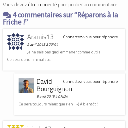
c
n
i
Vous devez
être connecté
pour publier un commentaire.
e
k
t
b
e
t
o
d
e
4 commentaires sur “
Réparons à la
o
I
r
k
n
(
Friche !
”
(
(
o
o
o
u
u
u
v
v
v
r
Aramis13
r
r
e
Connectez-vous pour répondre
e
e
d
d
d
a
2 avril 2015 à 20h24
a
a
n
n
n
s
Je ne sais pas quoi emmener comme outils.
s
s
u
u
u
n
Ce sera donc minimaliste.
n
n
e
e
e
n
n
n
o
o
o
u
u
u
v
v
v
e
David
e
e
l
Connectez-vous pour répondre
l
l
l
Bourguignon
l
l
e
e
e
f
f
f
e
8 avril 2015 à 07h24
e
e
n
n
n
ê
Ce sera toujours mieux que rien ! :-) À bientôt !
ê
ê
t
t
t
r
r
r
e
e
e
)
)
)