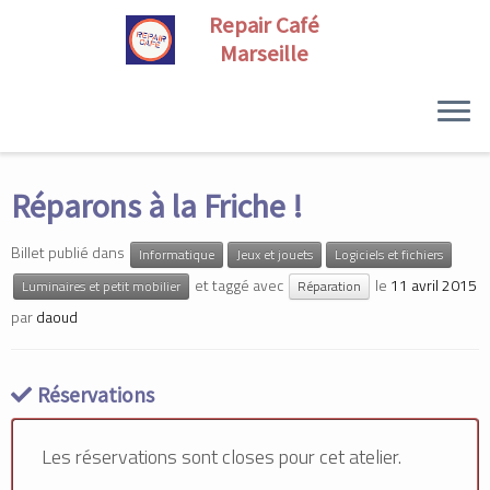
Skip
to
Réparons à la Friche !
content
Billet publié dans
Informatique
Jeux et jouets
Logiciels et fichiers
et taggé avec
le
11 avril 2015
Luminaires et petit mobilier
Réparation
par
daoud
Réservations
Les réservations sont closes pour cet atelier.