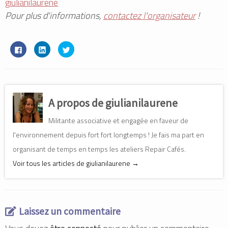
giulianilaurene
Pour plus d'informations,
contactez l'organisateur
!
C
C
C
l
l
l
i
i
i
q
q
q
u
u
u
e
e
e
z
z
z
p
p
p
o
o
o
A propos de giulianilaurene
u
u
u
r
r
r
p
p
p
Militante associative et engagée en faveur de
a
a
a
r
r
r
t
t
t
l'environnement depuis fort fort longtemps ! Je fais ma part en
a
a
a
g
g
g
organisant de temps en temps les ateliers Repair Cafés.
e
e
e
r
r
r
Voir tous les articles de giulianilaurene
→
s
s
s
u
u
u
r
r
r
F
L
T
a
i
w
c
n
i
e
k
t
b
e
t
Laissez un commentaire
o
d
e
o
I
r
k
n
(