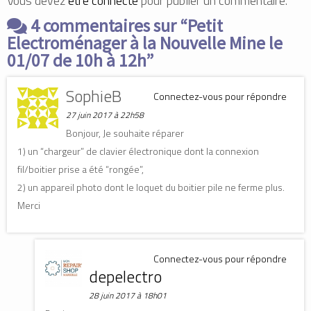
Vous devez
être connecté
pour publier un commentaire.
(
(
o
o
o
u
4 commentaires sur “
u
u
v
Petit
v
v
r
r
r
e
Electroménager à la Nouvelle Mine le
e
e
d
d
d
a
01/07 de 10h à 12h
”
a
a
n
n
n
s
s
s
u
u
u
n
SophieB
Connectez-vous pour répondre
n
n
e
e
e
n
n
n
o
27 juin 2017 à 22h58
o
o
u
u
u
v
Bonjour, Je souhaite réparer
v
v
e
e
e
l
1) un “chargeur” de clavier électronique dont la connexion
l
l
l
l
l
e
fil/boitier prise a été “rongée”,
e
e
f
f
f
e
2) un appareil photo dont le loquet du boitier pile ne ferme plus.
e
e
n
n
n
ê
Merci
ê
ê
t
t
t
r
r
r
e
e
e
)
)
)
Connectez-vous pour répondre
depelectro
28 juin 2017 à 18h01