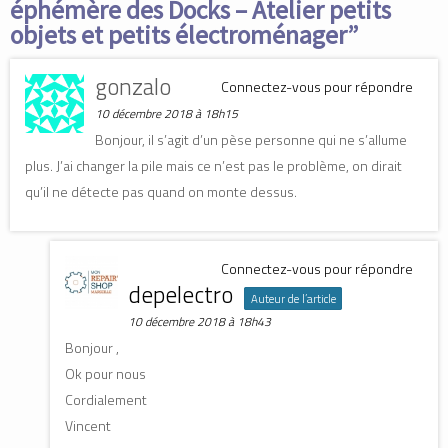
éphémère des Docks – Atelier petits
s
s
u
u
u
n
objets et petits électroménager
”
n
n
e
e
e
n
n
n
o
o
o
u
u
u
gonzalo
v
Connectez-vous pour répondre
v
v
e
e
e
l
10 décembre 2018 à 18h15
l
l
l
l
l
e
e
e
Bonjour, il s’agit d’un pèse personne qui ne s’allume
f
f
f
e
e
e
n
plus. J’ai changer la pile mais ce n’est pas le problème, on dirait
n
n
ê
ê
ê
t
qu’il ne détecte pas quand on monte dessus.
t
t
r
r
r
e
e
e
)
)
)
Connectez-vous pour répondre
depelectro
Auteur de l’article
10 décembre 2018 à 18h43
Bonjour ,
Ok pour nous
Cordialement
Vincent