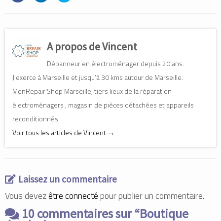
i
i
i
q
q
q
u
u
u
e
e
e
z
z
z
p
p
p
o
o
o
A propos de Vincent
u
u
u
r
r
r
p
p
p
Dépanneur en électroménager depuis 20 ans.
a
a
a
r
r
r
t
t
t
J'exerce à Marseille et jusqu’à 30 kms autour de Marseille.
a
a
a
g
g
g
MonRepair'Shop Marseille, tiers lieux de la réparation
e
e
e
r
r
r
électroménagers , magasin de pièces détachées et appareils
s
s
s
u
u
u
r
r
r
reconditionnés
F
L
T
a
i
w
Voir tous les articles de Vincent
→
c
n
i
e
k
t
b
e
t
o
d
e
o
I
r
k
n
(
(
(
o
o
o
u
Laissez un commentaire
u
u
v
v
v
r
Vous devez
être connecté
pour publier un commentaire.
r
r
e
e
e
d
d
d
a
10 commentaires sur “
Boutique
a
a
n
n
n
s