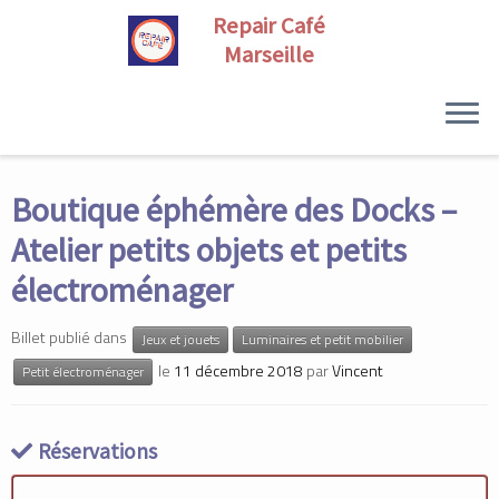
Skip
to
Boutique éphémère des Docks –
content
Atelier petits objets et petits
électroménager
Billet publié dans
Jeux et jouets
Luminaires et petit mobilier
le
11 décembre 2018
par
Vincent
Petit électroménager
Réservations