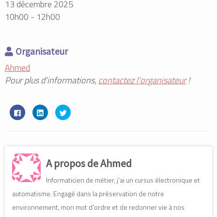
13 décembre 2025
10h00 - 12h00
Organisateur
Ahmed
Pour plus d'informations,
contactez l'organisateur
!
C
C
C
l
l
l
i
i
i
q
q
q
u
u
u
e
e
e
z
z
z
p
p
p
o
o
o
A propos de Ahmed
u
u
u
r
r
r
p
p
p
Informaticien de métier, j'ai un cursus électronique et
a
a
a
r
r
r
t
t
t
automatisme. Engagé dans la préservation de notre
a
a
a
g
g
g
environnement, mon mot d'ordre et de redonner vie à nos
e
e
e
r
r
r