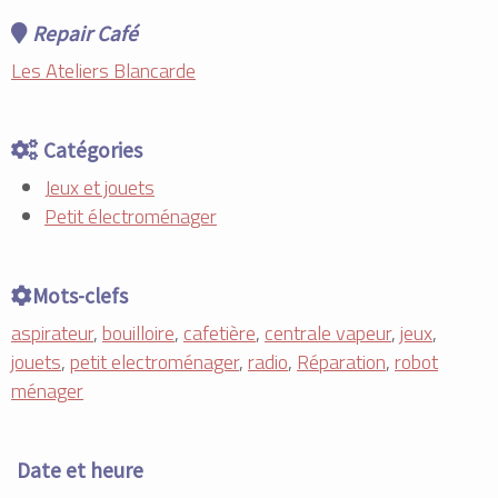
Repair Café
Les Ateliers Blancarde
Catégories
Jeux et jouets
Petit électroménager
Mots-clefs
aspirateur
,
bouilloire
,
cafetière
,
centrale vapeur
,
jeux
,
jouets
,
petit electroménager
,
radio
,
Réparation
,
robot
ménager
Date et heure