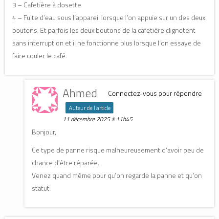
r
r
e
3 – Cafetière à dosette
e
e
)
)
)
4 – Fuite d’eau sous l’appareil lorsque l’on appuie sur un des deux
boutons. Et parfois les deux boutons de la cafetière clignotent
sans interruption et il ne fonctionne plus lorsque l’on essaye de
faire couler le café.
Ahmed
Connectez-vous pour répondre
Auteur de l’article
11 décembre 2025 à 11h45
Bonjour,
Ce type de panne risque malheureusement d’avoir peu de
chance d’être réparée.
Venez quand même pour qu’on regarde la panne et qu’on
statut.