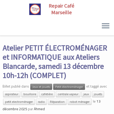
Skip
to
Atelier PETIT ÉLECTROMÉNAGER
content
et INFORMATIQUE aux Ateliers
Blancarde, samedi 13 décembre
10h-12h (COMPLET)
Billet publié dans
et taggé avec
Jeux et jouets
Petit électroménager
aspirateur
bouilloire
cafetière
centrale vapeur
jeux
jouets
le
13
petit electroménager
radio
Réparation
robot ménager
décembre 2025
par
Ahmed