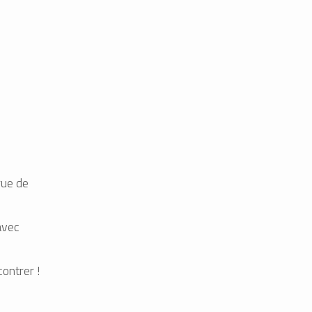
rue de
avec
ontrer !