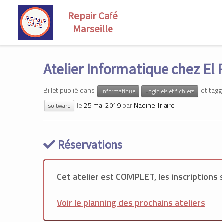
Skip
to
Atelier Informatique chez E
content
Billet publié dans
et tag
Informatique
Logiciels et fichiers
le
25 mai 2019
par
Nadine Triaire
software
Réservations
Cet atelier est COMPLET, les inscriptions
Voir le planning des prochains ateliers