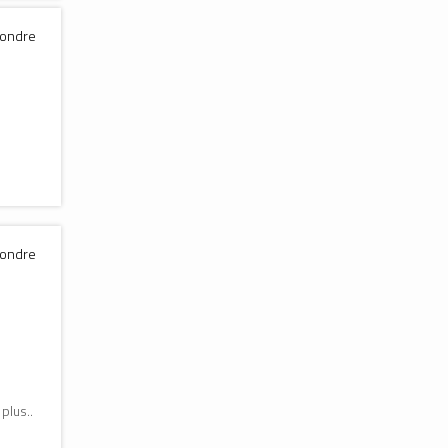
pondre
pondre
plus..