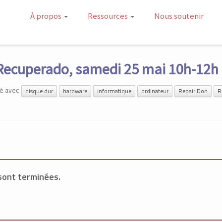
À propos
Ressources
Nous soutenir
l Recuperado, samedi 25 mai 10h-12h
gé avec
disque dur
hardware
informatique
ordinateur
Repair Don
R
 sont terminées.