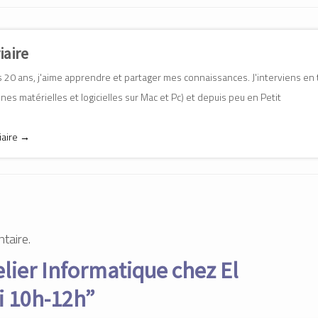
iaire
20 ans, j'aime apprendre et partager mes connaissances. J'interviens en 
es matérielles et logicielles sur Mac et Pc) et depuis peu en Petit
iaire
→
taire.
elier Informatique chez El
i 10h-12h
”