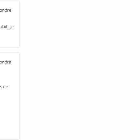
pondre
aît!! je
pondre
rs ne