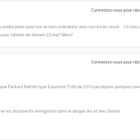
Connectez-vous pour ré
une petite place pour moi et mon ordinateur avec son écran cassé… s’il vous pl
 pour l’atelier de demain 25 mai!! Merci!
Connectez-vous pour ré
arque Packard Bell de type Easynote TJ 65 de 2010 qui depuis quelques jou
érer les documents enregistrés dans le disque dur et mes favoris.