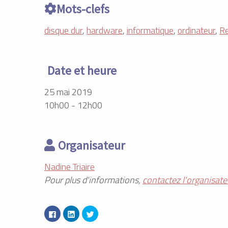
Mots-clefs
disque dur
,
hardware
,
informatique
,
ordinateur
,
Re
Date et heure
25 mai 2019
10h00 - 12h00
Organisateur
Nadine Triaire
Pour plus d'informations,
contactez l'organisate
C
C
C
l
l
l
i
i
i