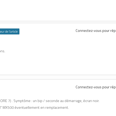
Connectez-vous pour ré
eur de l’article
ons.
Connectez-vous pour ré
CORE 7) . Symptôme : un bip / seconde au démarrage, écran noir.
ial” MX500 éventuellement en remplacement.