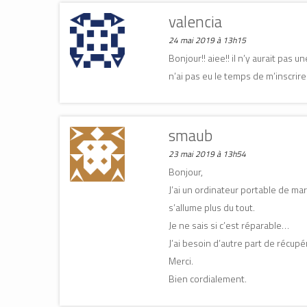
u
u
n
n
n
e
valencia
e
e
n
n
n
o
o
o
u
24 mai 2019 à 13h15
u
u
v
v
v
e
Bonjour!! aiee!! il n’y aurait pas 
e
e
l
l
l
l
l
l
e
n’ai pas eu le temps de m’inscrire
e
e
f
f
f
e
e
e
n
n
n
ê
ê
ê
t
t
t
r
smaub
r
r
e
e
e
)
)
)
23 mai 2019 à 13h54
Bonjour,
J’ai un ordinateur portable de m
s’allume plus du tout.
Je ne sais si c’est réparable…
J’ai besoin d’autre part de récup
Merci.
Bien cordialement.