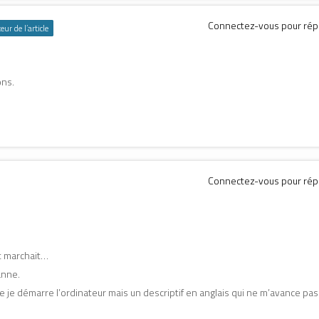
Connectez-vous pour ré
eur de l’article
ons.
Connectez-vous pour ré
out marchait…
anne.
ue je démarre l’ordinateur mais un descriptif en anglais qui ne m’avance pas 