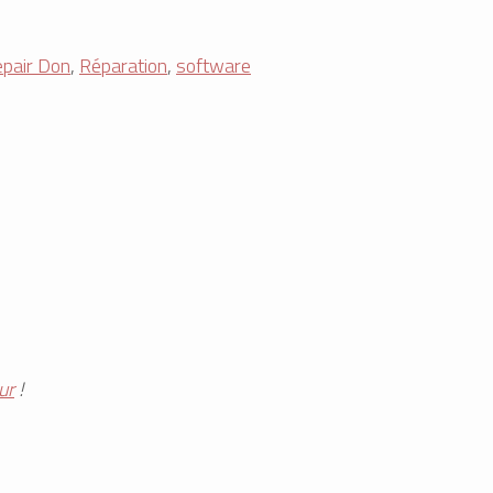
pair Don
,
Réparation
,
software
ur
!