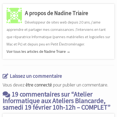
e
e
e
z
z
z
p
p
p
o
o
o
A propos de Nadine Triaire
u
u
u
r
r
r
p
p
p
Développeur de sites web depuis 20 ans, j'aime
a
a
a
r
r
r
t
t
t
apprendre et partager mes connaissances. J'interviens en tant
a
a
a
g
g
g
que réparatrice Informatique (pannes matérielles et logicielles sur
e
e
e
r
r
r
Mac et Pc) et depuis peu en Petit Électroménager.
s
s
s
u
u
u
r
r
r
Voir tous les articles de Nadine Triaire
→
F
L
T
a
i
w
c
n
i
e
k
t
b
e
t
o
d
e
o
I
r
Laissez un commentaire
k
n
(
(
(
o
o
o
u
Vous devez
être connecté
pour publier un commentaire.
u
u
v
v
v
r
r
r
e
19 commentaires sur “
Atelier
e
e
d
d
d
a
Informatique aux Ateliers Blancarde,
a
a
n
n
n
s
samedi 19 février 10h-12h – COMPLET
”
s
s
u
u
u
n
n
n
e
e
e
n