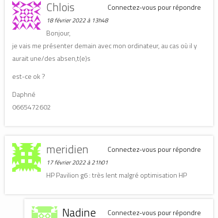
Chlois
n
n
o
Connectez-vous pour répondre
o
o
u
u
u
v
18 février 2022 à 13h48
v
v
e
e
e
l
Bonjour,
l
l
l
l
l
e
je vais me présenter demain avec mon ordinateur, au cas où il y
e
e
f
f
f
e
aurait une/des absen,t(e)s
e
e
n
n
n
ê
ê
ê
t
t
t
r
est-ce ok ?
r
r
e
e
e
)
)
)
Daphné
0665472602
meridien
Connectez-vous pour répondre
17 février 2022 à 21h01
HP Pavilion g6 : très lent malgré optimisation HP
Nadine
Connectez-vous pour répondre