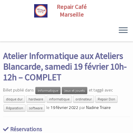
Skip
to
Atelier Informatique aux Ateliers
content
Blancarde, samedi 19 février 10h-
12h – COMPLET
Billet publié dans
et taggé avec
Informatique
Jeux et jouets
disque dur
hardware
informatique
ordinateur
Repair Don
le
19 février 2022
par
Nadine Triaire
Réparation
software
Réservations