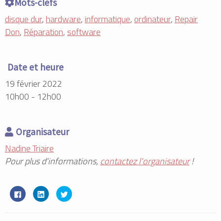
Mots-clefs
disque dur
,
hardware
,
informatique
,
ordinateur
,
Repair
Don
,
Réparation
,
software
Date et heure
19 février 2022
10h00 - 12h00
Organisateur
Nadine Triaire
Pour plus d'informations,
contactez l'organisateur
!
C
C
C
l
l
l
i
i
i
q
q
q
u
u
u