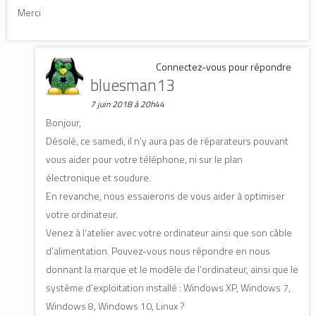
n
n
ê
Merci
ê
ê
t
t
t
r
r
r
e
e
e
)
)
)
Connectez-vous pour répondre
bluesman13
7 juin 2018 à 20h44
Bonjour,
Désolé, ce samedi, il n’y aura pas de réparateurs pouvant
vous aider pour votre téléphone, ni sur le plan
électronique et soudure.
En revanche, nous essaierons de vous aider à optimiser
votre ordinateur.
Venez à l’atelier avec votre ordinateur ainsi que son câble
d’alimentation. Pouvez-vous nous répondre en nous
donnant la marque et le modèle de l’ordinateur, ainsi que le
système d’exploitation installé : Windows XP, Windows 7,
Windows 8, Windows 10, Linux ?