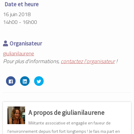
Date et heure
16 juin 2018
14h00 - 16h00
Organisateur
giulianilaurene
Pour plus d'informations,
contactez l'organisateur
!
C
C
C
l
l
l
i
i
i
q
q
q
u
u
u
e
e
e
z
z
z
p
p
p
o
o
o
A propos de giulianilaurene
u
u
u
r
r
r
p
p
p
Militante associative et engagée en faveur de
a
a
a
r
r
r
t
t
t
l'environnement depuis fort fort longtemps ! Je fais ma part en
a
a
a