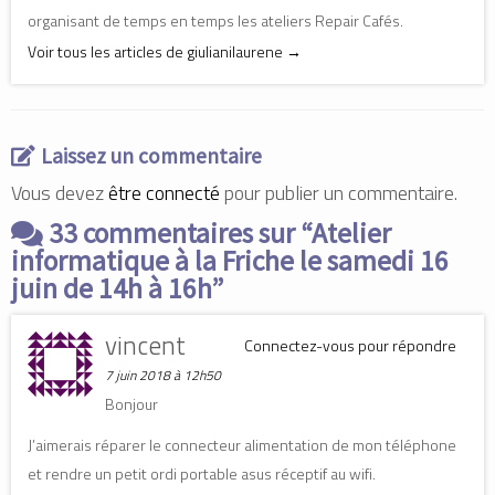
g
g
g
organisant de temps en temps les ateliers Repair Cafés.
e
e
e
r
r
r
Voir tous les articles de giulianilaurene
→
s
s
s
u
u
u
r
r
r
F
L
T
a
i
w
c
n
i
e
k
t
b
e
t
Laissez un commentaire
o
d
e
o
I
r
k
n
(
Vous devez
être connecté
pour publier un commentaire.
(
(
o
o
o
u
33 commentaires sur “
u
u
v
Atelier
v
v
r
r
r
e
informatique à la Friche le samedi 16
e
e
d
d
d
a
juin de 14h à 16h
”
a
a
n
n
n
s
s
s
u
u
u
n
vincent
Connectez-vous pour répondre
n
n
e
e
e
n
n
n
o
7 juin 2018 à 12h50
o
o
u
u
u
v
Bonjour
v
v
e
e
e
l
l
l
l
J’aimerais réparer le connecteur alimentation de mon téléphone
l
l
e
e
e
f
et rendre un petit ordi portable asus réceptif au wifi.
f
f
e
e
e
n