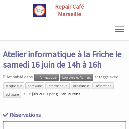
Skip
to
Atelier informatique à la Friche le
content
samedi 16 juin de 14h à 16h
Billet publié dans
et taggé avec
Informatique
Logiciels et fichiers
disque dur
hardware
informatique
ordinateur
Réparation
le
16 juin 2018
par
giulianilaurene
software
Réservations