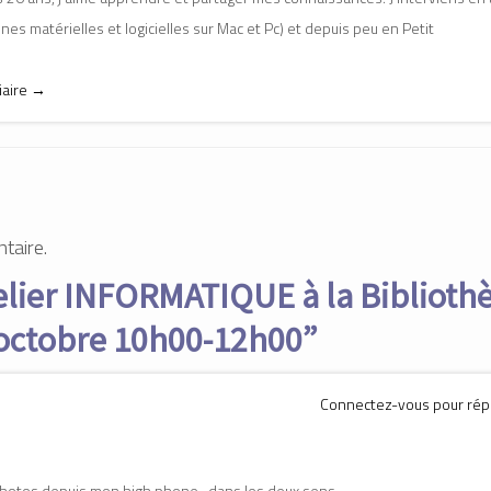
es matérielles et logicielles sur Mac et Pc) et depuis peu en Petit
iaire
→
taire.
elier INFORMATIQUE à la Biblioth
 octobre 10h00-12h00
”
Connectez-vous pour ré
 photos depuis mon high phone , dans les deux sens