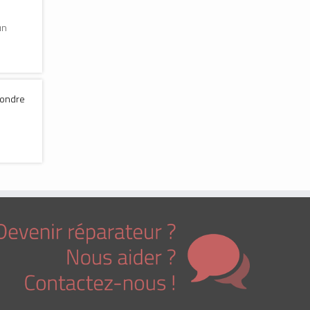
un
pondre