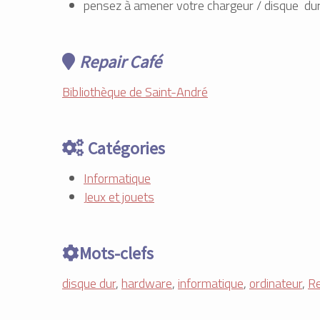
pensez à amener votre chargeur / disque dur
Repair Café
Bibliothèque de Saint-André
Catégories
Informatique
Jeux et jouets
Mots-clefs
disque dur
,
hardware
,
informatique
,
ordinateur
,
Re