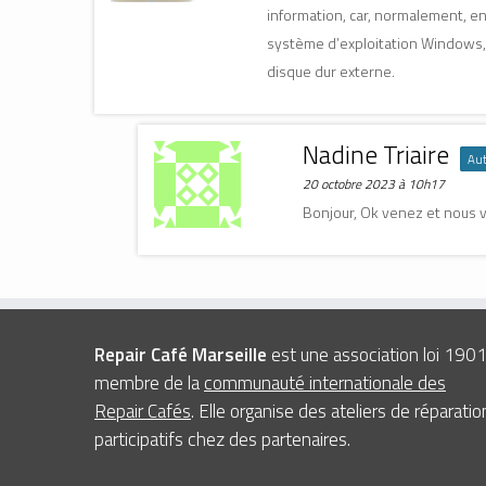
information, car, normalement, en 
système d’exploitation Windows, 
disque dur externe.
Nadine Triaire
Aut
20 octobre 2023 à 10h17
Bonjour, Ok venez et nous 
Repair Café Marseille
est une association loi 190
membre de la
communauté internationale des
Repair Cafés
. Elle organise des ateliers de réparatio
participatifs chez des partenaires.