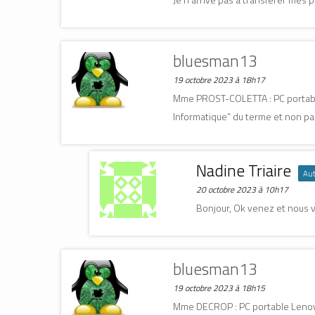
e
e
f
f
f
e
e
e
n
n
n
ê
ê
ê
t
t
t
r
bluesman13
r
r
e
e
e
)
)
)
19 octobre 2023 à 18h17
Mme PROST-COLETTA : PC portable L
Informatique” du terme et non pas
Nadine Triaire
Aut
20 octobre 2023 à 10h17
Bonjour, Ok venez et nous 
bluesman13
19 octobre 2023 à 18h15
Mme DECROP : PC portable Lenovo 