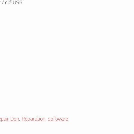
 / clé USB
pair Don
,
Réparation
,
software