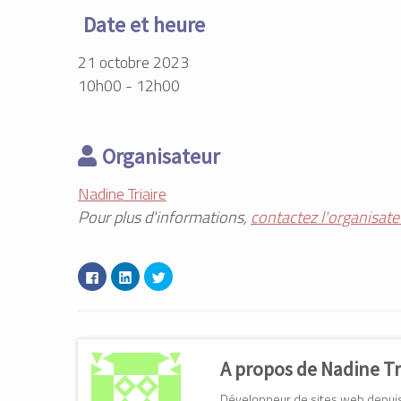
Date et heure
21 octobre 2023
10h00 - 12h00
Organisateur
Nadine Triaire
Pour plus d'informations,
contactez l'organisate
C
C
C
l
l
l
i
i
i
q
q
q
u
u
u
e
e
e
z
z
z
p
p
p
o
o
o
A propos de Nadine Tr
u
u
u
r
r
r
p
p
p
Développeur de sites web depuis 