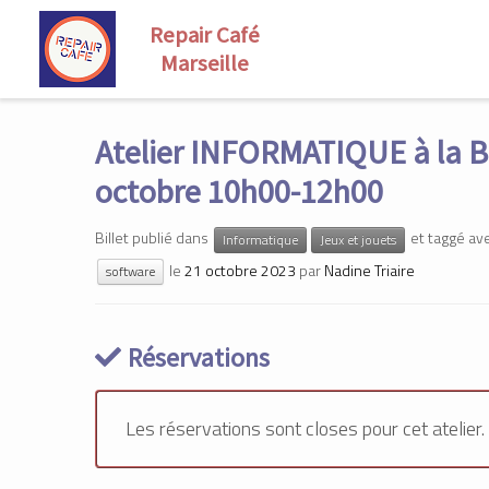
Skip
to
Atelier INFORMATIQUE à la B
content
octobre 10h00-12h00
Billet publié dans
et taggé av
Informatique
Jeux et jouets
le
21 octobre 2023
par
Nadine Triaire
software
Réservations
Les réservations sont closes pour cet atelier.