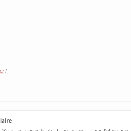
ur
!
iaire
20 ans, j'aime apprendre et partager mes connaissances. J'interviens en 