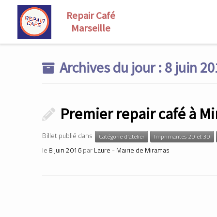
Skip
to
Archives du jour :
8 juin 2
content
Premier repair café à Mi
Billet publié dans
Catégorie d'atelier
Imprimantes 2D et 3D
le
8 juin 2016
par
Laure - Mairie de Miramas