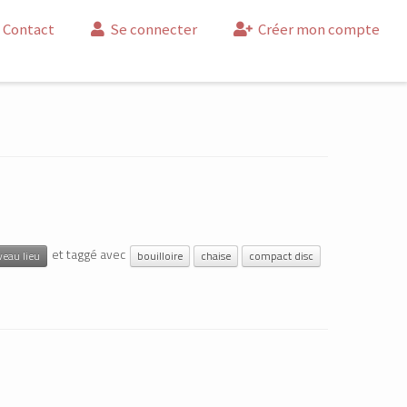
Contact
Se connecter
Créer mon compte
et taggé avec
veau lieu
bouilloire
chaise
compact disc