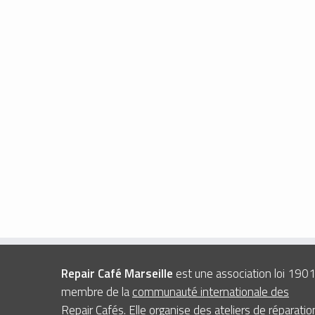
Repair Café Marseille
est une association loi 190
membre de la
communauté internationale des
Repair Cafés
. Elle organise des ateliers de réparatio