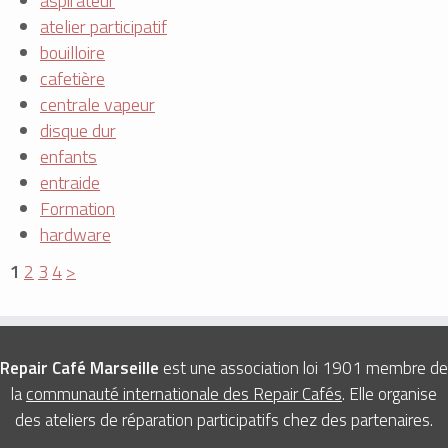
aspirateur
atelier participatif
bouilloire
cafetière
centrale vapeur
disque dur
enfants
entraide
Formation
hardware
1
2
3
4
>
Repair Café Marseille
est une association loi 1901 membre de
la
communauté internationale des Repair Cafés
. Elle organise
des ateliers de réparation participatifs chez des partenaires.